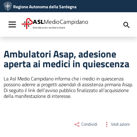
Vai ai contenuti
Regione Autonoma della Sardegna
Vai al menu di navigazione
Vai al footer
ASL
MedioCampidano
Toggle navigation
Azienda socio-sanitaria locale
Ambulatori Asap, adesione
aperta ai medici in quiescenza
La Asl Medio Campidano informa che i medici in quiescenza
possono aderire ai progetti aziendali di assistenza primaria Asap.
Di seguito il link dell’avviso pubblico finalizzato all’acquisizione
della manifestazione di interesse.
Condividi
Vedi azioni