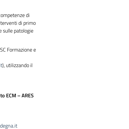
 competenze di
nterventi di primo
e sulle patologie
a SC Formazione e
t
), utilizzando il
ento ECM – ARES
degna.it