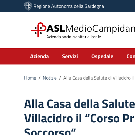
Vai ai contenuti
Regione Autonoma della Sardegna
Vai al menu di navigazione
Vai al footer
ASL
MedioCampida
Azienda socio-sanitaria locale
Submenu
Azienda
Servizi
Ospedale
Com
Home
/
Notizie
/
Alla Casa della Salute di Villacidro 
Alla Casa della Salute
Villacidro il “Corso P
Soccorso”