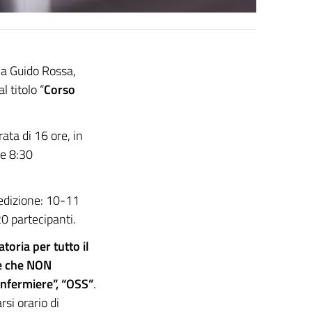
via Guido Rossa,
l titolo “
Corso
ata di 16 ore, in
re 8:30
 edizione: 10-11
0 partecipanti.
toria per tutto il
 e che NON
“Infermiere”, “OSS”
.
si orario di