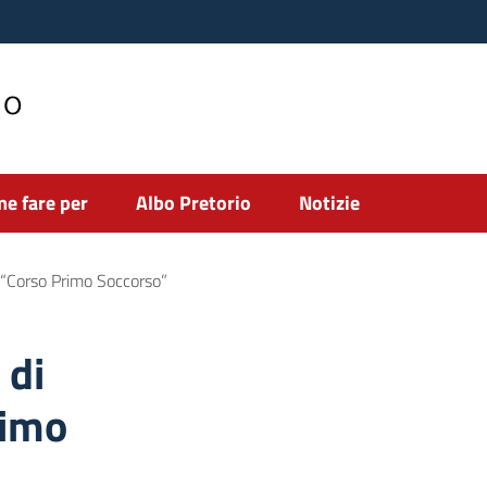
no
e fare per
Albo Pretorio
Notizie
il “Corso Primo Soccorso”
 di
rimo