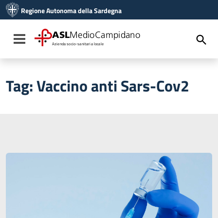
Vai ai contenuti
Regione Autonoma della Sardegna
Vai al menu di navigazione
Vai al footer
ASL
MedioCampidano
Toggle navigation
Azienda socio-sanitaria locale
Tag:
Vaccino anti Sars-Cov2