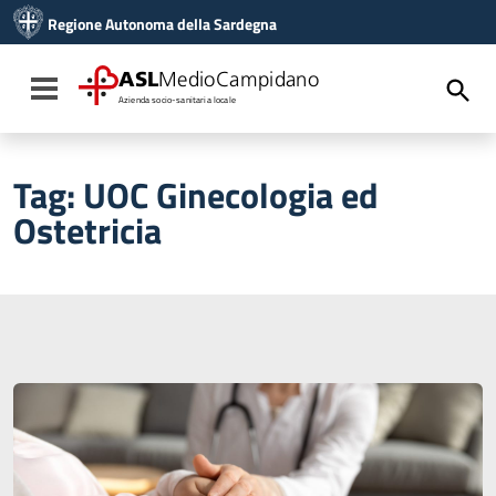
Vai ai contenuti
Regione Autonoma della Sardegna
Vai al menu di navigazione
Vai al footer
ASL
MedioCampidano
Toggle navigation
Azienda socio-sanitaria locale
Tag:
UOC Ginecologia ed
Ostetricia