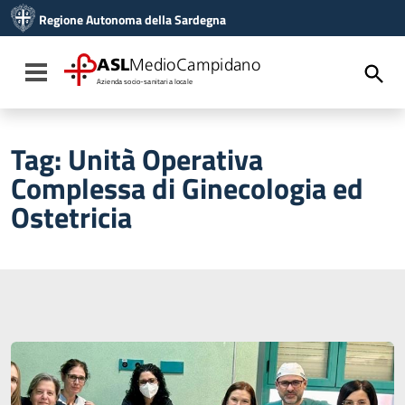
Vai ai contenuti
Regione Autonoma della Sardegna
Vai al menu di navigazione
Vai al footer
ASL
MedioCampidano
Toggle navigation
Azienda socio-sanitaria locale
Tag:
Unità Operativa
Complessa di Ginecologia ed
Ostetricia