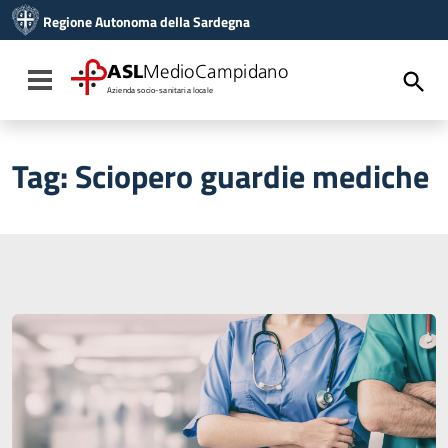
Vai ai contenuti
Regione Autonoma della Sardegna
Vai al menu di navigazione
Vai al footer
ASL
MedioCampidano
Toggle navigation
Azienda socio-sanitaria locale
Tag:
Sciopero guardie mediche