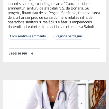
innantis su progetu in lìngua sarda “Coru, sentidu e
ammentu” aìnturu de s’Ispidali N.S. de Bonària. Su
progetu, finantziau de sa Regioni Sardìnnia, tenit sa tarea
de afortiai s’impreu de su sardu me is relatas intra de
operadoris sanitàrius, malàdius e àterus umperadoris,
donendi-ddi valori e dinnidadi in su setori de sa Saludi.
Coru sentidu e ammentu
Regione Sardegna
LEGGI DI PIÙ