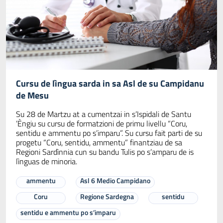
Cursu de lìngua sarda in sa Asl de su Campidanu
de Mesu
Su 28 de Martzu at a cumentzai in s’Ispidali de Santu
’Èngiu su cursu de formatzioni de primu livellu “Coru,
sentidu e ammentu po s’imparu”. Su cursu fait parti de su
progetu “Coru, sentidu, ammentu” finantziau de sa
Regioni Sardìnnia cun su bandu Tulis po s’amparu de is
lìnguas de minoria.
ammentu
Asl 6 Medio Campidano
Coru
Regione Sardegna
sentidu
sentidu e ammentu po s’imparu