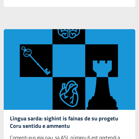
Lìngua sarda: sighint is fainas de su progetu
Coru sentidu e ammentu
Comenti eus giai nau, sa ASL nùmeru 6 est portendi a