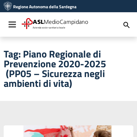
Vai ai contenuti
Regione Autonoma della Sardegna
Vai al menu di navigazione
Vai al footer
ASL
MedioCampidano
Toggle navigation
Azienda socio-sanitaria locale
Tag:
Piano Regionale di
Prevenzione 2020-2025
(PP05 – Sicurezza negli
ambienti di vita)