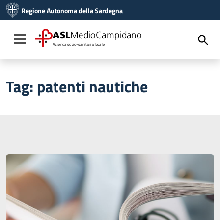
Vai ai contenuti
Regione Autonoma della Sardegna
Vai al menu di navigazione
Vai al footer
ASL
MedioCampidano
Toggle navigation
Azienda socio-sanitaria locale
Tag:
patenti nautiche