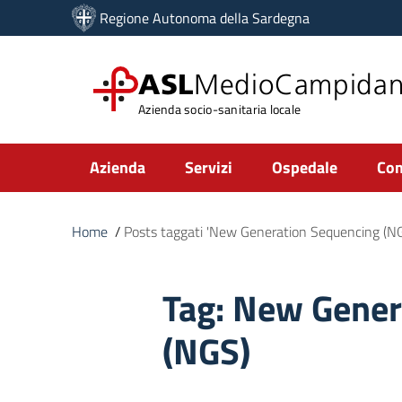
Vai ai contenuti
Regione Autonoma della Sardegna
Vai al menu di navigazione
Vai al footer
ASL
MedioCampida
Azienda socio-sanitaria locale
Submenu
Azienda
Servizi
Ospedale
Com
Home
/
Posts taggati 'New Generation Sequencing (NG
Tag:
New Gener
(NGS)