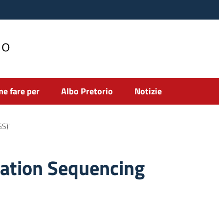
no
e fare per
Albo Pretorio
Notizie
S)'
ation Sequencing