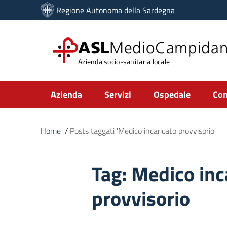
Vai ai contenuti
Regione Autonoma della Sardegna
Vai al menu di navigazione
Vai al footer
ASL
MedioCampida
Azienda socio-sanitaria locale
Submenu
Azienda
Servizi
Ospedale
Com
Home
/
Posts taggati 'Medico incaricato provvisorio'
Tag:
Medico inc
provvisorio