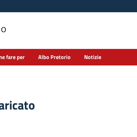
no
e fare per
Albo Pretorio
Notizie
aricato