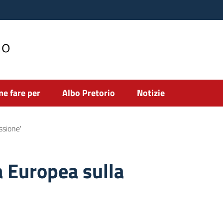
no
e fare per
Albo Pretorio
Notizie
ssione'
a Europea sulla