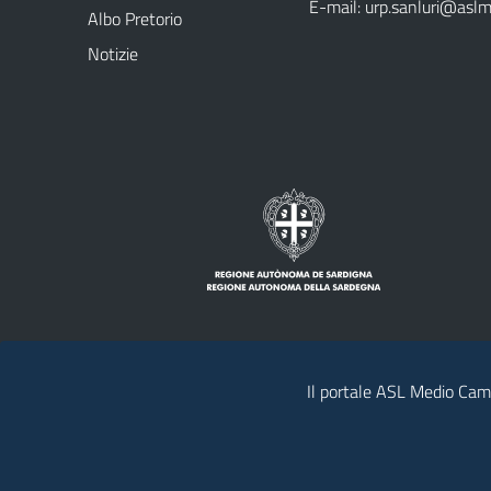
E-mail:
urp.sanluri@aslm
Albo Pretorio
Notizie
Il portale ASL Medio Camp
Note legali
Privacy policy
Contatti