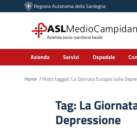
Vai ai contenuti
Regione Autonoma della Sardegna
Vai al menu di navigazione
Vai al footer
ASL
MedioCampida
Azienda socio-sanitaria locale
Submenu
Azienda
Servizi
Ospedale
Com
Home
/
Posts taggati 'La Giornata Europea sulla Depre
Tag:
La Giornat
Depressione