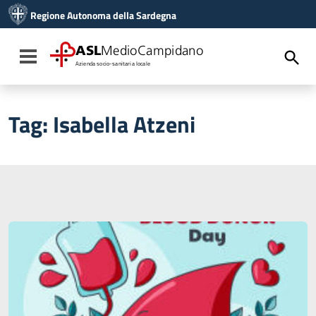
Vai ai contenuti
Regione Autonoma della Sardegna
Vai al menu di navigazione
Vai al footer
ASL
MedioCampidano
Toggle navigation
Azienda socio-sanitaria locale
Tag:
Isabella Atzeni