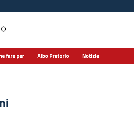
no
e fare per
Albo Pretorio
Notizie
ni