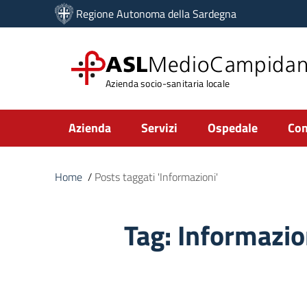
Vai ai contenuti
Regione Autonoma della Sardegna
Vai al menu di navigazione
Vai al footer
ASL
MedioCampida
Azienda socio-sanitaria locale
Submenu
Azienda
Servizi
Ospedale
Com
Home
/
Posts taggati 'Informazioni'
Tag:
Informazio