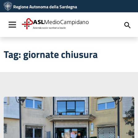
Vai ai contenuti
Regione Autonoma della Sardegna
Vai al menu di navigazione
Vai al footer
ASL
MedioCampidano
Toggle navigation
Azienda socio-sanitaria locale
Tag:
giornate chiusura