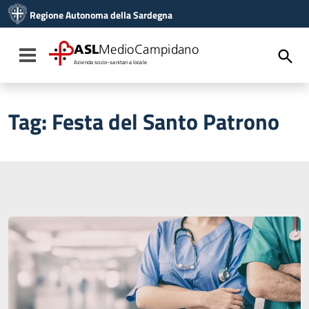
Vai ai contenuti
Regione Autonoma della Sardegna
Vai al menu di navigazione
Vai al footer
ASL
MedioCampidano
Toggle navigation
Azienda socio-sanitaria locale
Tag:
Festa del Santo Patrono