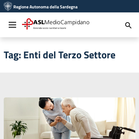
Vai ai contenuti
Regione Autonoma della Sardegna
Vai al menu di navigazione
Vai al footer
ASL
MedioCampidano
Toggle navigation
Azienda socio-sanitaria locale
Tag:
Enti del Terzo Settore