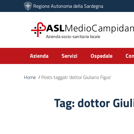
Vai ai contenuti
Regione Autonoma della Sardegna
Vai al menu di navigazione
Vai al footer
ASL
MedioCampida
Azienda socio-sanitaria locale
Submenu
Azienda
Servizi
Ospedale
Com
Home
/
Posts taggati 'dottor Giuliano Figus'
Tag:
dottor Giul