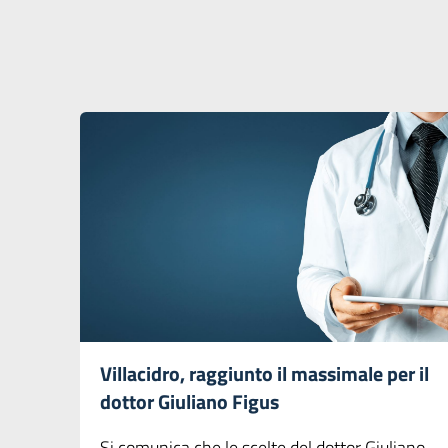
Villacidro, raggiunto il massimale per il
dottor Giuliano Figus
Si comunica che le scelte del dottor Giuliano