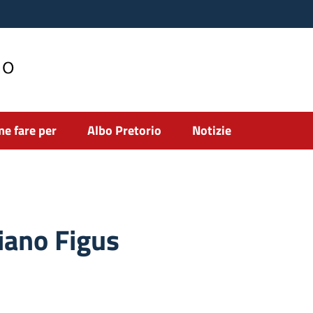
no
e fare per
Albo Pretorio
Notizie
iano Figus