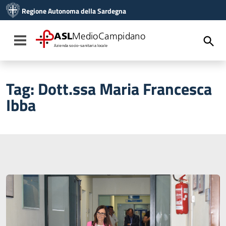
Vai ai contenuti
Regione Autonoma della Sardegna
Vai al menu di navigazione
Vai al footer
ASL
MedioCampidano
Toggle navigation
Azienda socio-sanitaria locale
Tag:
Dott.ssa Maria Francesca
Ibba