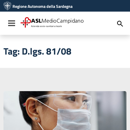
Vai ai contenuti
Regione Autonoma della Sardegna
Vai al menu di navigazione
Vai al footer
ASL
MedioCampidano
Toggle navigation
Azienda socio-sanitaria locale
Tag:
D.lgs. 81/08