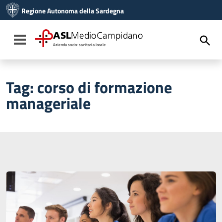
Vai ai contenuti
Regione Autonoma della Sardegna
Vai al menu di navigazione
Vai al footer
ASL
MedioCampidano
Toggle navigation
Azienda socio-sanitaria locale
Tag:
corso di formazione
manageriale