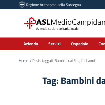
Vai ai contenuti
Regione Autonoma della Sardegna
Vai al menu di navigazione
Vai al footer
ASL
MedioCampida
Azienda socio-sanitaria locale
Submenu
Azienda
Servizi
Ospedale
Com
Home
/
Posts taggati 'Bambini dai 5 agli 11 anni'
Tag:
Bambini dai