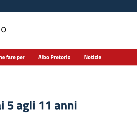
no
e fare per
Albo Pretorio
Notizie
 5 agli 11 anni