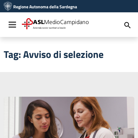
Vai ai contenuti
Regione Autonoma della Sardegna
Vai al menu di navigazione
Vai al footer
ASL
MedioCampidano
Toggle navigation
Azienda socio-sanitaria locale
Tag:
Avviso di selezione