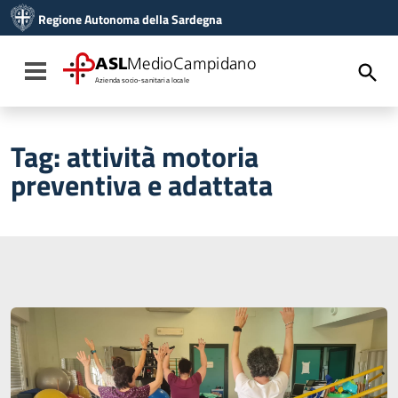
Vai ai contenuti
Regione Autonoma della Sardegna
Vai al menu di navigazione
Vai al footer
ASL
MedioCampidano
Toggle navigation
Azienda socio-sanitaria locale
Tag:
attività motoria
preventiva e adattata