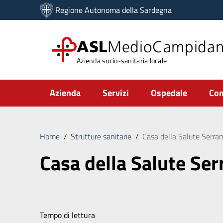
Vai ai contenuti
Regione Autonoma della Sardegna
Vai al menu di navigazione
Vai al footer
ASL
MedioCampida
Azienda socio-sanitaria locale
Submenu
Azienda
Servizi
Ospedale
Com
Home
/
Strutture sanitarie
/
Casa della Salute Serr
Casa della Salute Se
Tempo di lettura