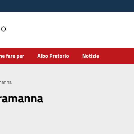
no
e fare per
Albo Pretorio
Notizie
amanna
rramanna