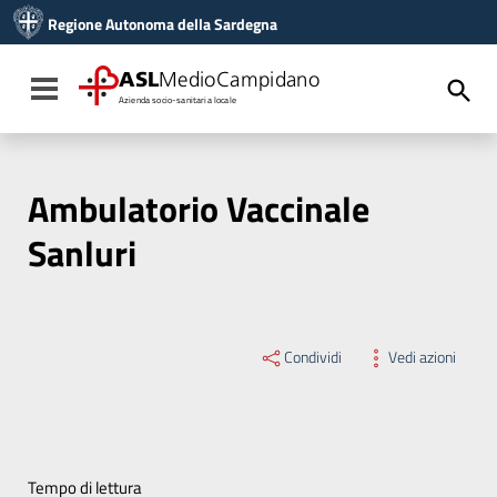
Vai ai contenuti
Regione Autonoma della Sardegna
Vai al menu di navigazione
Vai al footer
ASL
MedioCampidano
Toggle navigation
Azienda socio-sanitaria locale
Ambulatorio Vaccinale
Sanluri
Condividi
Vedi azioni
Tempo di lettura