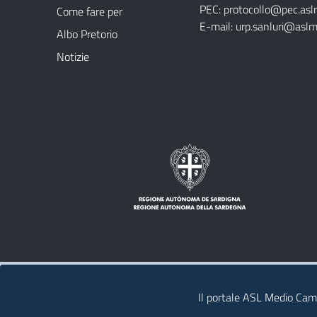
PEC:
protocollo@pec.asl
Come fare per
E-mail:
urp.sanluri@aslm
Albo Pretorio
Notizie
Note legali
Privacy policy
Contatti
Il portale ASL Medio Camp