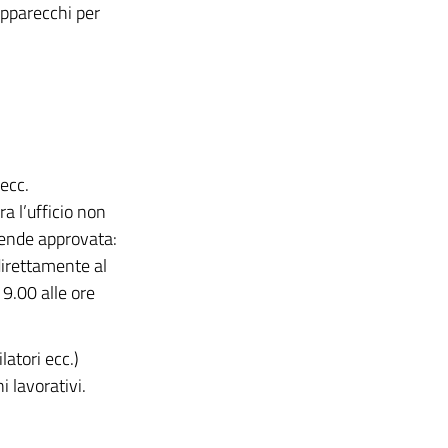
apparecchi per
 ecc.
a l’ufficio non
ntende approvata:
 direttamente al
 9.00 alle ore
latori ecc.)
i lavorativi.