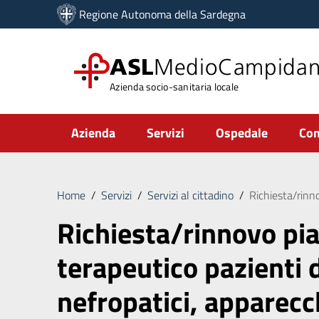
Vai ai contenuti
Regione Autonoma della Sardegna
Vai al menu di navigazione
Vai al footer
ASL
MedioCampida
Azienda socio-sanitaria locale
Submenu
Azienda
Servizi
Ospedale
Com
Home
/
Servizi
/
Servizi al cittadino
/
Richiesta/rinno
Richiesta/rinnovo pi
terapeutico pazienti d
nefropatici, apparecc