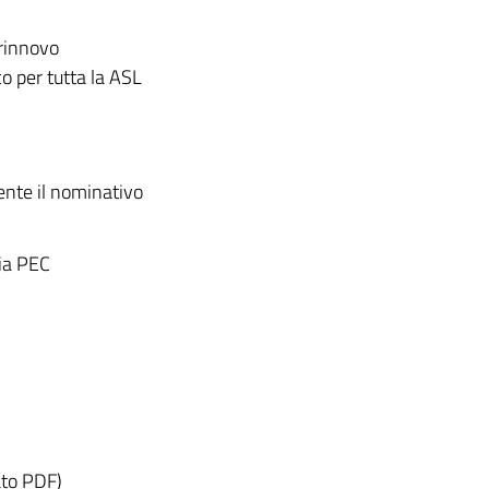
 rinnovo
co per tutta la ASL
ente il nominativo
via PEC
ato PDF)