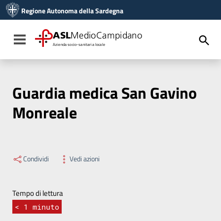
Vai ai contenuti
Regione Autonoma della Sardegna
Vai al menu di navigazione
Vai al footer
ASL
MedioCampidano
Toggle navigation
Azienda socio-sanitaria locale
Guardia medica San Gavino
Monreale
Condividi
Vedi azioni
Tempo di lettura
< 1
minuto