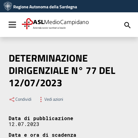
Vai ai contenuti
Regione Autonoma della Sardegna
Vai al menu di navigazione
Vai al footer
ASL
MedioCampidano
Toggle navigation
Azienda socio-sanitaria locale
DETERMINAZIONE
DIRIGENZIALE N° 77 DEL
12/07/2023
Condividi
Vedi azioni
Data di pubblicazione
12.07.2023
Data e ora di scadenza