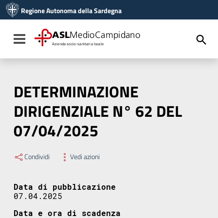
Vai ai contenuti
Regione Autonoma della Sardegna
Vai al menu di navigazione
Vai al footer
ASL
MedioCampidano
Toggle navigation
Azienda socio-sanitaria locale
DETERMINAZIONE
DIRIGENZIALE N° 62 DEL
07/04/2025
Condividi
Vedi azioni
Data di pubblicazione
07.04.2025
Data e ora di scadenza