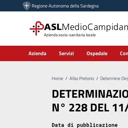
Vai ai contenuti
Regione Autonoma della Sardegna
Vai al menu di navigazione
Vai al footer
ASL
MedioCampida
Azienda socio-sanitaria locale
Submenu
Azienda
Servizi
Ospedale
Com
Home
/
Albo Pretorio
/
Determine Diri
DETERMINAZIO
N° 228 DEL 11
Data di pubblicazione