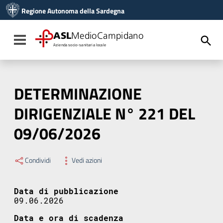
Vai ai contenuti
Regione Autonoma della Sardegna
Vai al menu di navigazione
Vai al footer
ASL
MedioCampidano
Toggle navigation
Azienda socio-sanitaria locale
DETERMINAZIONE
DIRIGENZIALE N° 221 DEL
09/06/2026
Condividi
Vedi azioni
Data di pubblicazione
09.06.2026
Data e ora di scadenza