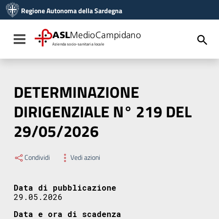
Vai ai contenuti
Regione Autonoma della Sardegna
Vai al menu di navigazione
Vai al footer
ASL
MedioCampidano
Toggle navigation
Azienda socio-sanitaria locale
DETERMINAZIONE
DIRIGENZIALE N° 219 DEL
29/05/2026
Condividi
Vedi azioni
Data di pubblicazione
29.05.2026
Data e ora di scadenza