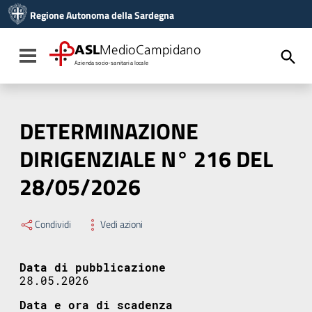
Vai ai contenuti
Regione Autonoma della Sardegna
Vai al menu di navigazione
Vai al footer
ASL
MedioCampidano
Toggle navigation
Azienda socio-sanitaria locale
DETERMINAZIONE
DIRIGENZIALE N° 216 DEL
28/05/2026
Condividi
Vedi azioni
Data di pubblicazione
28.05.2026
Data e ora di scadenza