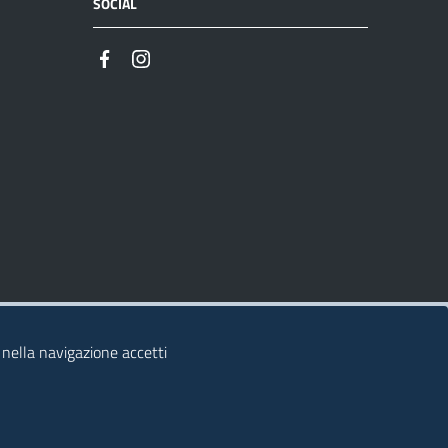
SOCIAL
 nella navigazione accetti
© 2026 Regione Autonoma della Sardegna