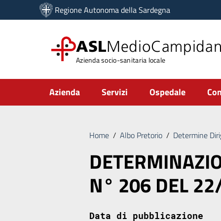
Vai ai contenuti
Regione Autonoma della Sardegna
Vai al menu di navigazione
Vai al footer
ASL
MedioCampida
Azienda socio-sanitaria locale
Submenu
Azienda
Servizi
Ospedale
Com
Home
/
Albo Pretorio
/
Determine Diri
DETERMINAZIO
N° 206 DEL 22
Data di pubblicazione