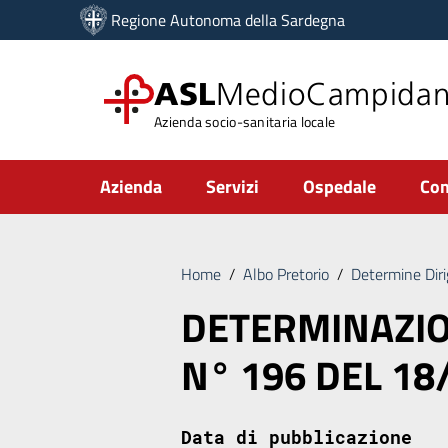
Vai ai contenuti
Regione Autonoma della Sardegna
Vai al menu di navigazione
Vai al footer
ASL
MedioCampida
Azienda socio-sanitaria locale
Submenu
Azienda
Servizi
Ospedale
Com
Home
/
Albo Pretorio
/
Determine Diri
DETERMINAZIO
N° 196 DEL 18
Data di pubblicazione