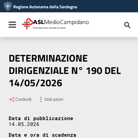
Vai ai contenuti
Regione Autonoma della Sardegna
Vai al menu di navigazione
Vai al footer
ASL
MedioCampidano
Toggle navigation
Azienda socio-sanitaria locale
DETERMINAZIONE
DIRIGENZIALE N° 190 DEL
14/05/2026
Condividi
Vedi azioni
Data di pubblicazione
14.05.2026
Data e ora di scadenza