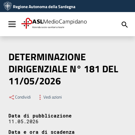
Vai ai contenuti
Regione Autonoma della Sardegna
Vai al menu di navigazione
Vai al footer
ASL
MedioCampidano
Toggle navigation
Azienda socio-sanitaria locale
DETERMINAZIONE
DIRIGENZIALE N° 181 DEL
11/05/2026
Condividi
Vedi azioni
Data di pubblicazione
11.05.2026
Data e ora di scadenza