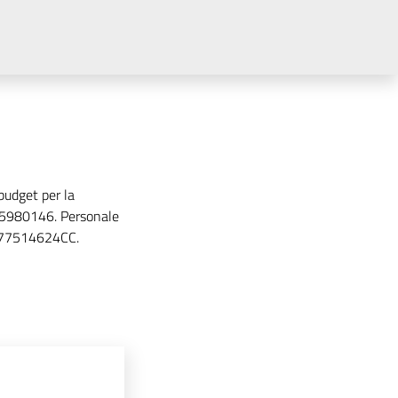
budget per la
685980146. Personale
G 77514624CC.