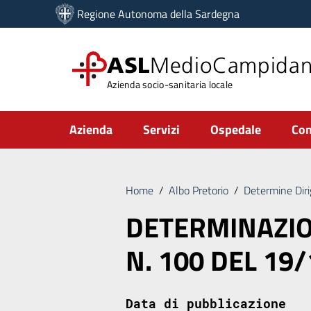
Vai ai contenuti
Regione Autonoma della Sardegna
Vai al menu di navigazione
Vai al footer
ASL
MedioCampida
Azienda socio-sanitaria locale
Submenu
Azienda
Servizi
Ospedale
Com
Home
/
Albo Pretorio
/
Determine Diri
DETERMINAZIO
N. 100 DEL 19
Data di pubblicazione