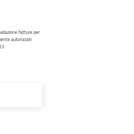
dazione fatture per
mente autorizzati
022