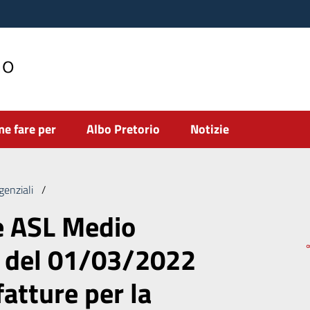
no
e fare per
Albo Pretorio
Notizie
genziali
/
Determinazione ASL Medio Campidano n. 4 del 01/03/2022 
e ASL Medio
 del 01/03/2022
fatture per la