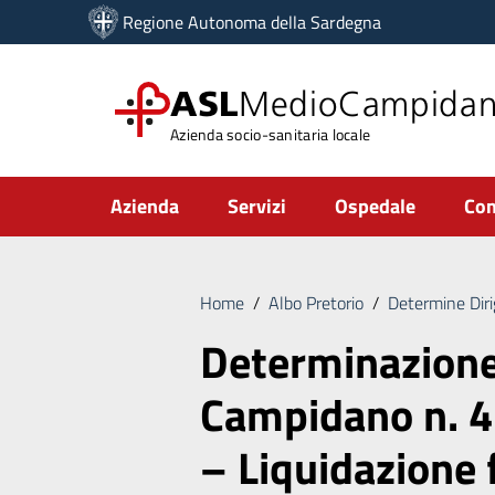
Vai ai contenuti
Regione Autonoma della Sardegna
Vai al menu di navigazione
Vai al footer
ASL
MedioCampida
Azienda socio-sanitaria locale
Submenu
Azienda
Servizi
Ospedale
Com
Home
/
Albo Pretorio
/
Determine Diri
Determinazion
Campidano n. 4
– Liquidazione 