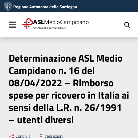
Vai ai contenuti
Regione Autonoma della Sardegna
Vai al menu di navigazione
Vai al footer
ASL
MedioCampidano
Toggle navigation
Azienda socio-sanitaria locale
Determinazione ASL Medio
Campidano n. 16 del
08/04/2022 – Rimborso
spese per ricovero in Italia ai
sensi della L.R. n. 26/1991
– utenti diversi
Condividi
Vedi azioni