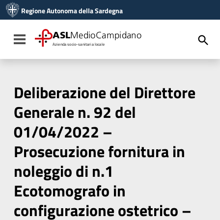
Vai ai contenuti
Regione Autonoma della Sardegna
Vai al menu di navigazione
Vai al footer
ASL
MedioCampidano
Toggle navigation
Azienda socio-sanitaria locale
Deliberazione del Direttore
Generale n. 92 del
01/04/2022 –
Prosecuzione fornitura in
noleggio di n.1
Ecotomografo in
configurazione ostetrico –