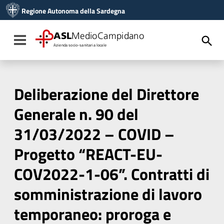
Vai ai contenuti
Regione Autonoma della Sardegna
Vai al menu di navigazione
Vai al footer
ASL
MedioCampidano
Toggle navigation
Azienda socio-sanitaria locale
Deliberazione del Direttore
Generale n. 90 del
31/03/2022 – COVID –
Progetto “REACT-EU-
COV2022-1-06”. Contratti di
somministrazione di lavoro
temporaneo: proroga e