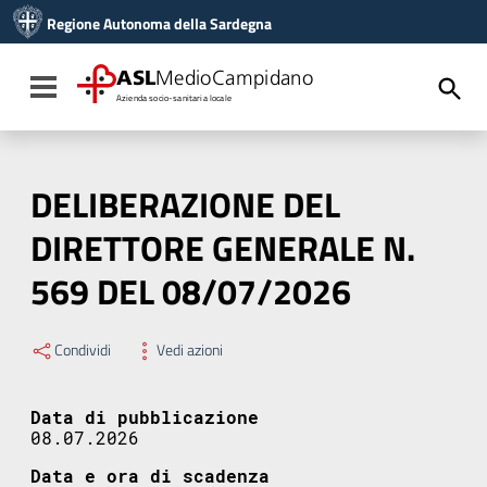
Vai ai contenuti
Regione Autonoma della Sardegna
Vai al menu di navigazione
Vai al footer
ASL
MedioCampidano
Toggle navigation
Azienda socio-sanitaria locale
DELIBERAZIONE DEL
DIRETTORE GENERALE N.
569 DEL 08/07/2026
Condividi
Vedi azioni
Data di pubblicazione
08.07.2026
Data e ora di scadenza