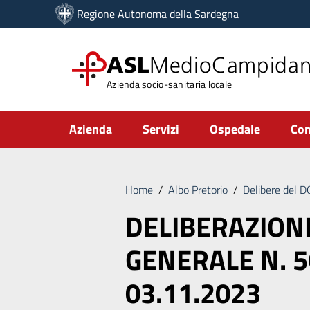
Vai ai contenuti
Regione Autonoma della Sardegna
Vai al menu di navigazione
Vai al footer
ASL
MedioCampida
Azienda socio-sanitaria locale
Submenu
Azienda
Servizi
Ospedale
Com
Home
/
Albo Pretorio
/
Delibere del 
DELIBERAZION
GENERALE N. 5
03.11.2023