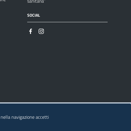
sanitaria”
SOCIAL
 nella navigazione accetti
© 2026 Regione Autonoma della Sardegna