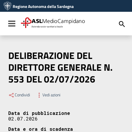
Vai ai contenuti
Regione Autonoma della Sardegna
Vai al menu di navigazione
Vai al footer
ASL
MedioCampidano
Toggle navigation
Azienda socio-sanitaria locale
DELIBERAZIONE DEL
DIRETTORE GENERALE N.
553 DEL 02/07/2026
Condividi
Vedi azioni
Data di pubblicazione
02.07.2026
Data e ora di scadenza