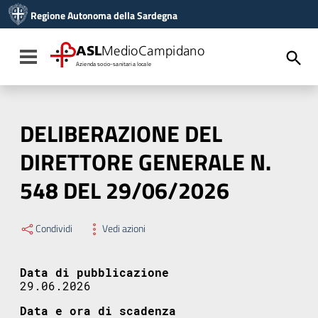
Vai ai contenuti
Regione Autonoma della Sardegna
Vai al menu di navigazione
Vai al footer
ASL
MedioCampidano
Toggle navigation
Azienda socio-sanitaria locale
DELIBERAZIONE DEL
DIRETTORE GENERALE N.
548 DEL 29/06/2026
Condividi
Vedi azioni
Data di pubblicazione
29.06.2026
Data e ora di scadenza