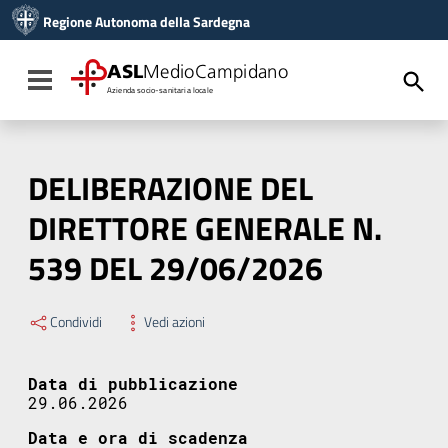
Vai ai contenuti
Regione Autonoma della Sardegna
Vai al menu di navigazione
Vai al footer
ASL
MedioCampidano
Toggle navigation
Azienda socio-sanitaria locale
DELIBERAZIONE DEL
DIRETTORE GENERALE N.
539 DEL 29/06/2026
Condividi
Vedi azioni
Data di pubblicazione
29.06.2026
Data e ora di scadenza