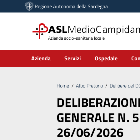
Vai ai contenuti
Regione Autonoma della Sardegna
Vai al menu di navigazione
Vai al footer
ASL
MedioCampida
Azienda socio-sanitaria locale
Submenu
Azienda
Servizi
Ospedale
Com
Home
/
Albo Pretorio
/
Delibere del 
DELIBERAZION
GENERALE N. 5
26/06/2026