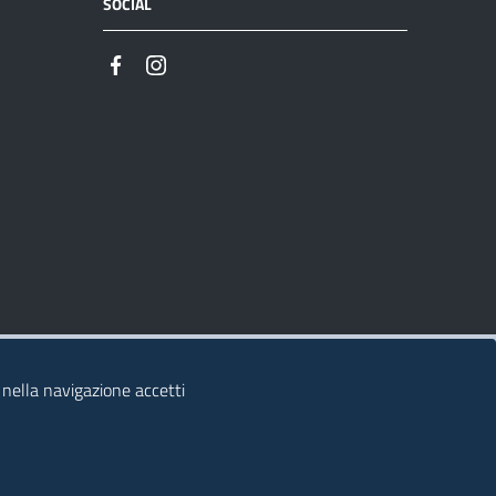
SOCIAL
 nella navigazione accetti
© 2026 Regione Autonoma della Sardegna