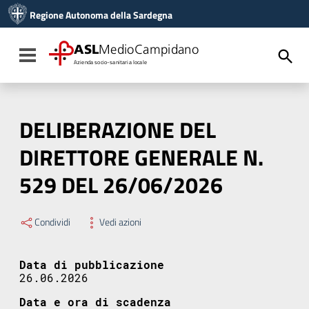
Vai ai contenuti
Regione Autonoma della Sardegna
Vai al menu di navigazione
Vai al footer
ASL
MedioCampidano
Toggle navigation
Azienda socio-sanitaria locale
DELIBERAZIONE DEL
DIRETTORE GENERALE N.
529 DEL 26/06/2026
Condividi
Vedi azioni
Data di pubblicazione
26.06.2026
Data e ora di scadenza